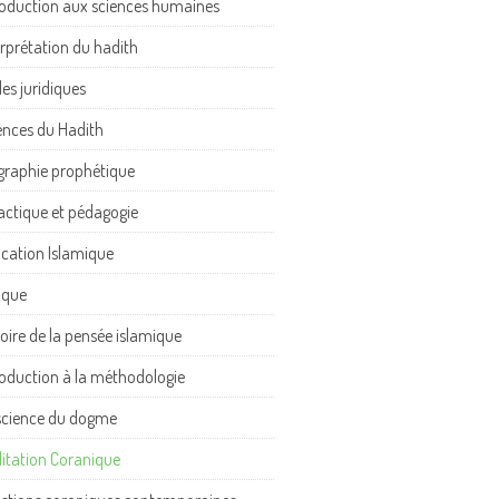
roduction aux sciences humaines
erprétation du hadith
les juridiques
ences du Hadith
graphie prophétique
actique et pédagogie
cation Islamique
ique
toire de la pensée islamique
roduction à la méthodologie
science du dogme
itation Coranique