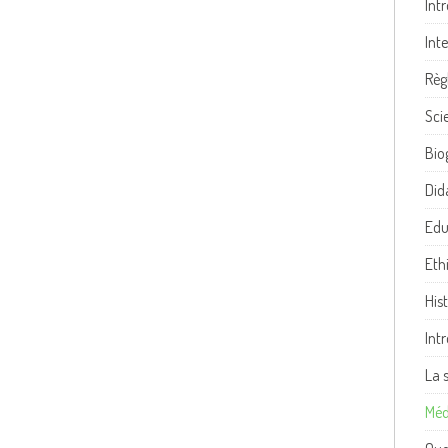
Int
Int
Règ
Sci
Bio
Did
Edu
Eth
His
Int
La 
Méd