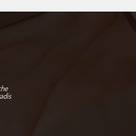
che
radis