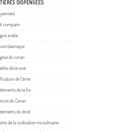
TIÈRES DISPENSÉES
oyenneté
it comparé
gue arabe
ture islamique
gèse du coran
lités de la voie
ification de l'âme
dements de la foi
ences du Coran
dements du droit
toire de la civilisation musulmane