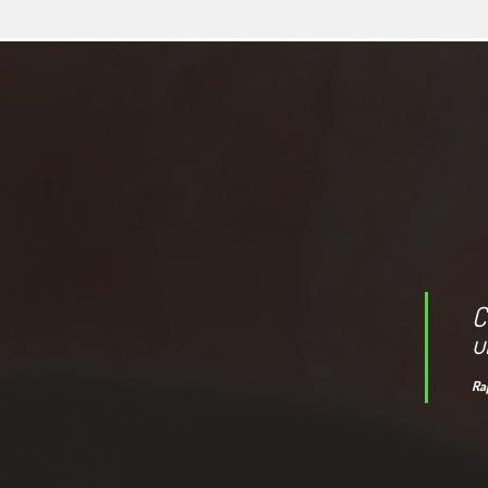
C
u
Ra