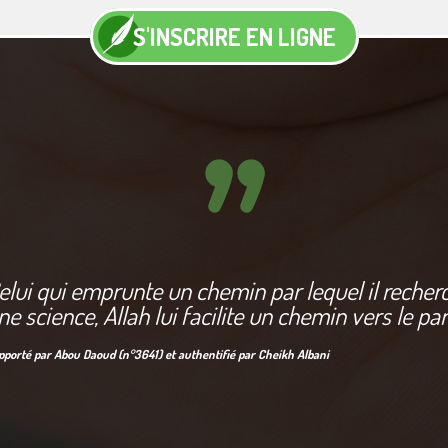
S'INSCRIRE EN LIGNE
elui qui emprunte un chemin par lequel il recher
ne science, Allah lui facilite un chemin vers le pa
pporté par Abou Daoud (n°3641) et authentifié par Cheikh Albani