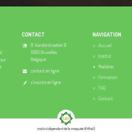
CONTACT
NAVIGATION
R. Vanderstraeten 9
Accueil
1080 Bruxelles
et
Institut
Belgique
 sur
a
Matières
contact en ligne
Formation
s'inscrire en ligne
FAQ
Contact
institut dépendant de la mosquée Al Khalil