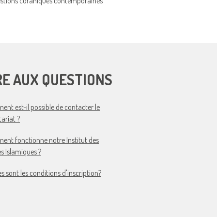
stions coraniques contemporaines
RE AUX QUESTIONS
nt est-il possible de contacter le
tariat ?
nt fonctionne notre Institut des
s Islamiques ?
es sont les conditions d'inscription?