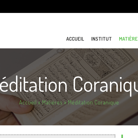
Aller au
contenu
principal
ACCUEIL
INSTITUT
MATIÈRE
éditation Coraniq
Accueil
»
Matières
» Méditation Coranique