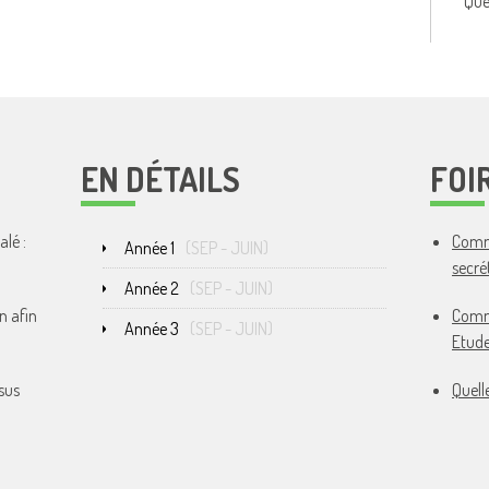
Que
EN DÉTAILS
FOI
lé :
Comme
Année 1
(
SEP
-
JUIN
)
secré
Année 2
(
SEP
-
JUIN
)
n afin
Comme
Année 3
(
SEP
-
JUIN
)
Etude
sus
Quell