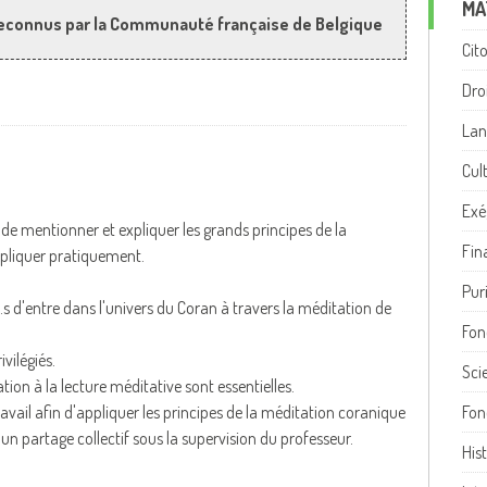
MA
econnus par la Communauté française de Belgique
Cit
Dro
Lan
Cul
Exé
 de mentionner et expliquer les grands principes de la
Fina
ppliquer pratiquement.
Pur
s d'entre dans l'univers du Coran à travers la méditation de
Fon
ivilégiés.
Sci
iation à la lecture méditative sont essentielles.
ravail afin d'appliquer les principes de la méditation coranique
Fon
 un partage collectif sous la supervision du professeur.
His