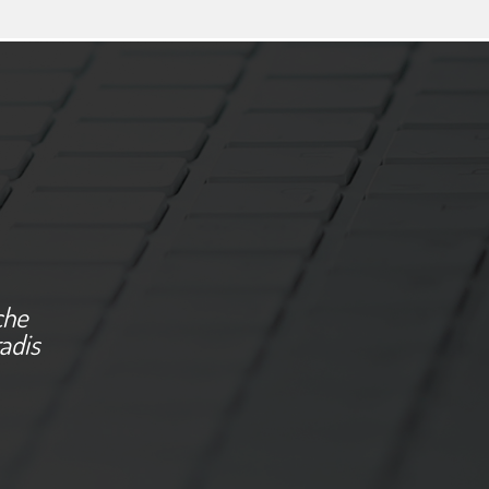
che
radis