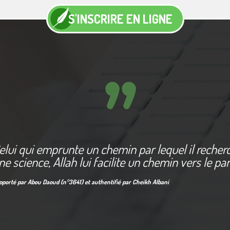
S'INSCRIRE EN LIGNE
elui qui emprunte un chemin par lequel il recher
ne science, Allah lui facilite un chemin vers le pa
pporté par Abou Daoud (n°3641) et authentifié par Cheikh Albani