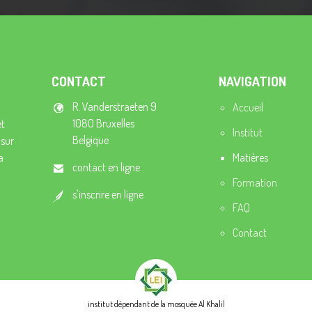
CONTACT
NAVIGATION
R. Vanderstraeten 9
Accueil
1080 Bruxelles
et
Institut
Belgique
 sur
a
Matières
contact en ligne
Formation
s'inscrire en ligne
FAQ
Contact
institut dépendant de la mosquée Al Khalil