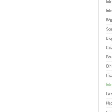
Int
Int
Règ
Sci
Bio
Did
Edu
Eth
His
Int
La 
Méd