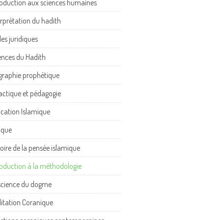
roduction aux sciences humaines
erprétation du hadith
les juridiques
ences du Hadith
graphie prophétique
actique et pédagogie
cation Islamique
ique
toire de la pensée islamique
roduction à la méthodologie
science du dogme
itation Coranique