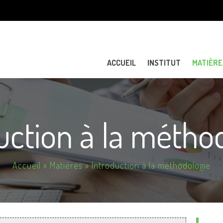
Aller au
contenu
principal
ACCUEIL
INSTITUT
MATIÈRE
uction à la métho
Accueil
»
Matières
» Introduction à la méthodologie