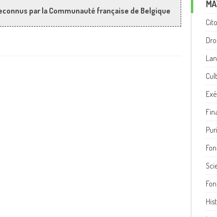
MA
econnus par la Communauté française de Belgique
Cit
Dro
Lan
Cul
Exé
Fina
Pur
Fon
Sci
Fon
His