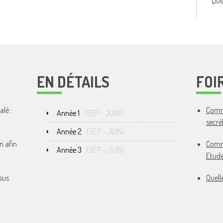
Que
EN DÉTAILS
FOI
lé :
Comme
Année 1
(
SEP
-
JUIN
)
secré
Année 2
(
SEP
-
JUIN
)
n afin
Comme
Année 3
(
SEP
-
JUIN
)
Etude
sus
Quell