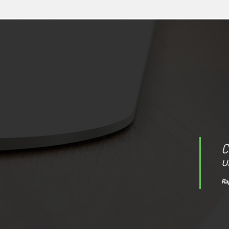
C
u
Ra