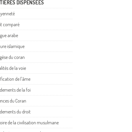
TIÈRES DISPENSÉES
oyenneté
it comparé
gue arabe
ture islamique
gèse du coran
lités de la voie
ification de l'âme
dements de la foi
ences du Coran
dements du droit
toire de la civilisation musulmane