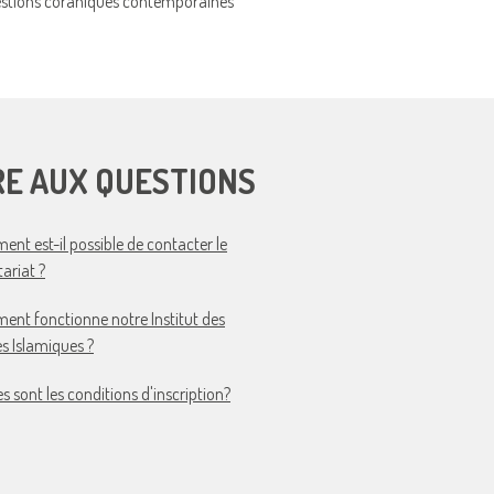
stions coraniques contemporaines
RE AUX QUESTIONS
nt est-il possible de contacter le
tariat ?
nt fonctionne notre Institut des
s Islamiques ?
es sont les conditions d'inscription?