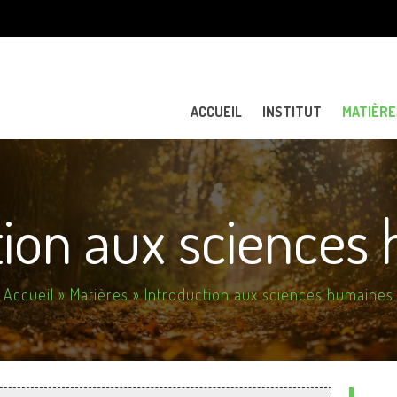
Aller au
contenu
principal
ACCUEIL
INSTITUT
MATIÈRE
tion aux sciences
Accueil
»
Matières
» Introduction aux sciences humaines