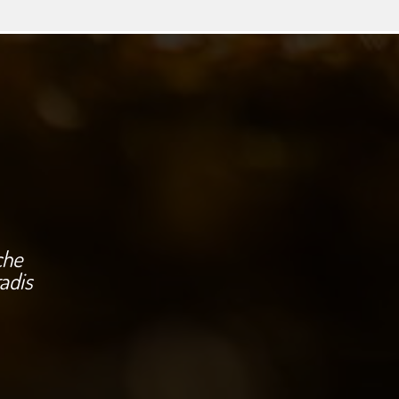
che
radis