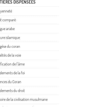
TIÈRES DISPENSÉES
oyenneté
it comparé
gue arabe
ture islamique
gèse du coran
lités de la voie
ification de l'âme
dements de la foi
ences du Coran
dements du droit
toire de la civilisation musulmane