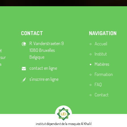
CONTACT
NAVIGATION
R. Vanderstraeten 9
Accueil
1080 Bruxelles
et
Institut
Belgique
 sur
a
Matières
contact en ligne
Formation
s'inscrire en ligne
FAQ
Contact
institut dépendant de la mosquée Al Khalil