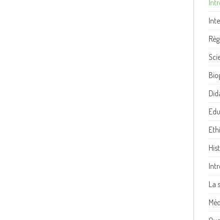
Int
Int
Règ
Sci
Bio
Did
Edu
Eth
His
Int
La 
Méd