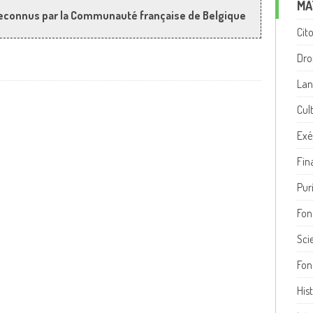
MA
econnus par la Communauté française de Belgique
Cit
Dro
Lan
Cul
Exé
Fina
Pur
Fon
Sci
Fon
His