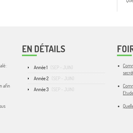
Que
EN DÉTAILS
FOI
lé :
Comme
Année 1
(
SEP
-
JUIN
)
secré
Année 2
(
SEP
-
JUIN
)
n afin
Comme
Année 3
(
SEP
-
JUIN
)
Etude
sus
Quell