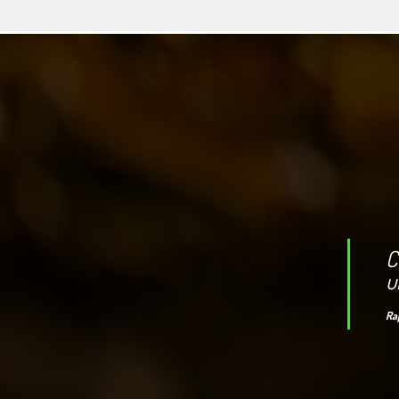
C
u
Ra