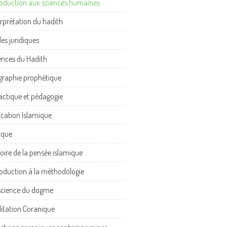
roduction aux sciences humaines
erprétation du hadith
les juridiques
ences du Hadith
graphie prophétique
actique et pédagogie
cation Islamique
ique
toire de la pensée islamique
roduction à la méthodologie
science du dogme
itation Coranique