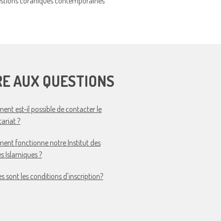
stions coraniques contemporaines
RE AUX QUESTIONS
nt est-il possible de contacter le
tariat ?
nt fonctionne notre Institut des
s Islamiques ?
es sont les conditions d'inscription?