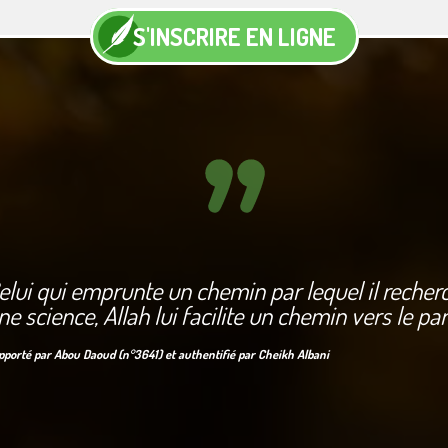
S'INSCRIRE EN LIGNE
elui qui emprunte un chemin par lequel il recher
ne science, Allah lui facilite un chemin vers le pa
pporté par Abou Daoud (n°3641) et authentifié par Cheikh Albani