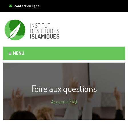
Aller au
contact en ligne
contenu
principal
INSTITUT
DES ETUDES
ISLAMIQUES
MENU
Foire aux questions
Vous êtes ici
Accueil
» FAQ